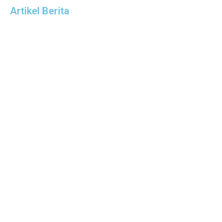
Artikel Berita