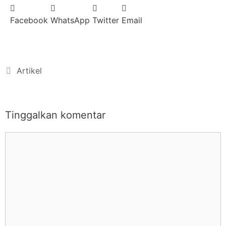
Facebook
WhatsApp
Twitter
Email
Artikel
Tinggalkan komentar