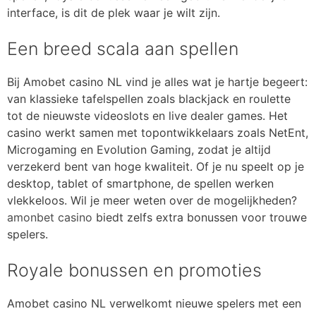
interface, is dit de plek waar je wilt zijn.
Een breed scala aan spellen
Bij Amobet casino NL vind je alles wat je hartje begeert:
van klassieke tafelspellen zoals blackjack en roulette
tot de nieuwste videoslots en live dealer games. Het
casino werkt samen met topontwikkelaars zoals NetEnt,
Microgaming en Evolution Gaming, zodat je altijd
verzekerd bent van hoge kwaliteit. Of je nu speelt op je
desktop, tablet of smartphone, de spellen werken
vlekkeloos. Wil je meer weten over de mogelijkheden?
amonbet casino
biedt zelfs extra bonussen voor trouwe
spelers.
Royale bonussen en promoties
Amobet casino NL verwelkomt nieuwe spelers met een