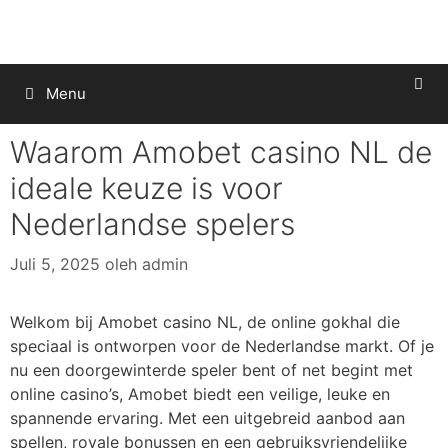
Menu
Waarom Amobet casino NL de
ideale keuze is voor
Nederlandse spelers
Juli 5, 2025
oleh
admin
Welkom bij Amobet casino NL, de online gokhal die
speciaal is ontworpen voor de Nederlandse markt. Of je
nu een doorgewinterde speler bent of net begint met
online casino’s, Amobet biedt een veilige, leuke en
spannende ervaring. Met een uitgebreid aanbod aan
spellen, royale bonussen en een gebruiksvriendelijke