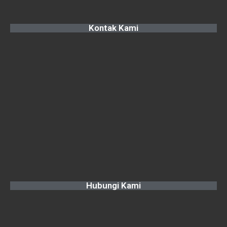
Kontak Kami
Hubungi Kami