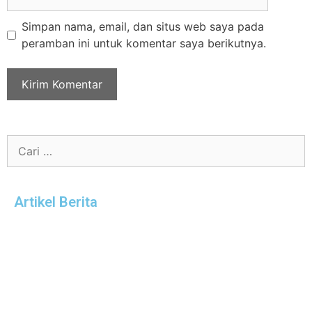
Simpan nama, email, dan situs web saya pada
peramban ini untuk komentar saya berikutnya.
Artikel Berita