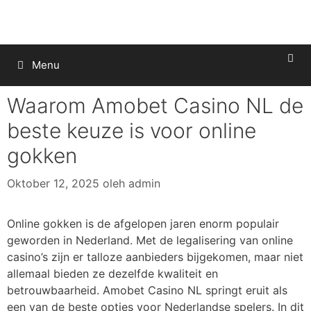
Menu
Waarom Amobet Casino NL de
beste keuze is voor online
gokken
Oktober 12, 2025
oleh
admin
Online gokken is de afgelopen jaren enorm populair
geworden in Nederland. Met de legalisering van online
casino’s zijn er talloze aanbieders bijgekomen, maar niet
allemaal bieden ze dezelfde kwaliteit en
betrouwbaarheid. Amobet Casino NL springt eruit als
een van de beste opties voor Nederlandse spelers. In dit