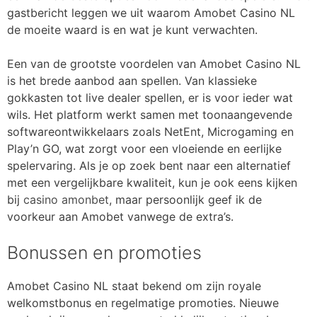
gastbericht leggen we uit waarom Amobet Casino NL
de moeite waard is en wat je kunt verwachten.
Een van de grootste voordelen van Amobet Casino NL
is het brede aanbod aan spellen. Van klassieke
gokkasten tot live dealer spellen, er is voor ieder wat
wils. Het platform werkt samen met toonaangevende
softwareontwikkelaars zoals NetEnt, Microgaming en
Play’n GO, wat zorgt voor een vloeiende en eerlijke
spelervaring. Als je op zoek bent naar een alternatief
met een vergelijkbare kwaliteit, kun je ook eens kijken
bij
casino amonbet
, maar persoonlijk geef ik de
voorkeur aan Amobet vanwege de extra’s.
Bonussen en promoties
Amobet Casino NL staat bekend om zijn royale
welkomstbonus en regelmatige promoties. Nieuwe