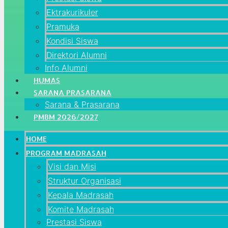
Ektrakurikuler
Pramuka
Kondisi Siswa
Direktori Alumni
Info Alumni
HUMAS
SARANA PRASARANA
Sarana & Prasarana
PMBM 2026/2027
HOME
PROGRAM MADRASAH
Visi dan Misi
Struktur Organisasi
Kepala Madrasah
Komite Madrasah
Prestasi Siswa