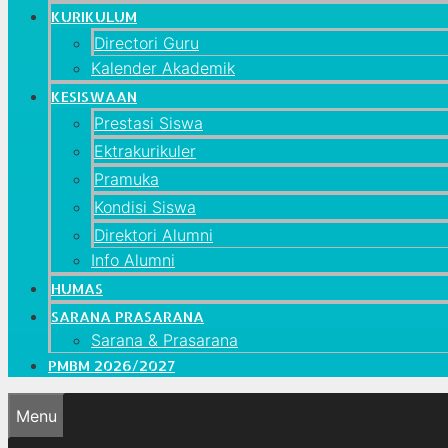
KURIKULUM
Directori Guru
Kalender Akademik
KESISWAAN
Prestasi Siswa
Ektrakurikuler
Pramuka
Kondisi Siswa
Direktori Alumni
Info Alumni
HUMAS
SARANA PRASARANA
Sarana & Prasarana
PMBM 2026/2027
Menu