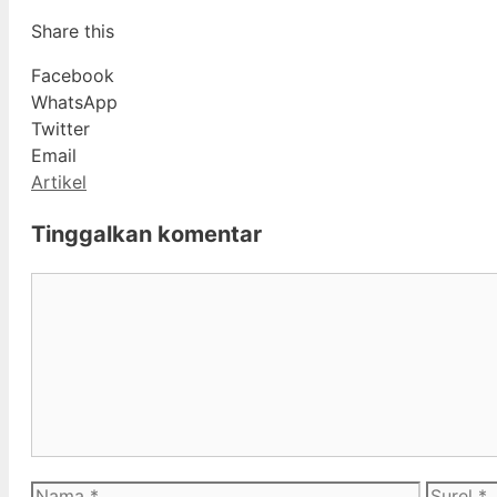
Share this
Facebook
WhatsApp
Twitter
Email
Kategori
Artikel
Tinggalkan komentar
Komentar
Nama
Surel