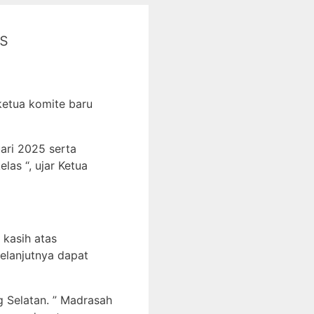
s
ketua komite baru
ari 2025 serta
las “, ujar Ketua
kasih atas
elanjutnya dapat
g Selatan. ” Madrasah