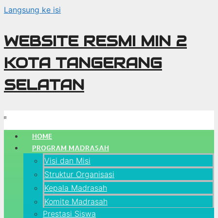
Langsung ke isi
WEBSITE RESMI MIN 2
KOTA TANGERANG
SELATAN
HOME
PROGRAM MADRASAH
Visi dan Misi
Struktur Organisasi
Kepala Madrasah
Komite Madrasah
Prestasi Siswa