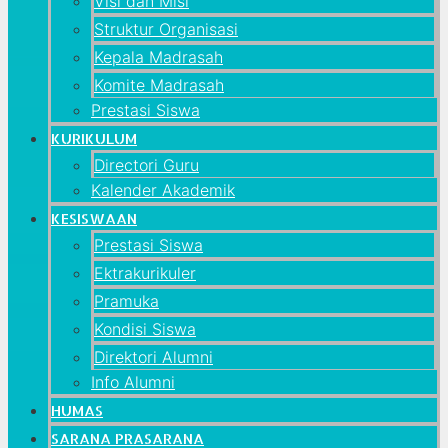
Visi dan Misi
Struktur Organisasi
Kepala Madrasah
Komite Madrasah
Prestasi Siswa
KURIKULUM
Directori Guru
Kalender Akademik
KESISWAAN
Prestasi Siswa
Ektrakurikuler
Pramuka
Kondisi Siswa
Direktori Alumni
Info Alumni
HUMAS
SARANA PRASARANA