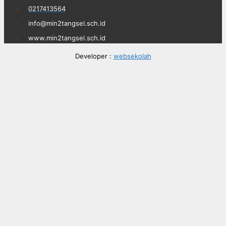
0217413564
info@min2tangsel.sch.id
www.min2tangsel.sch.id
Developer :
websekolah