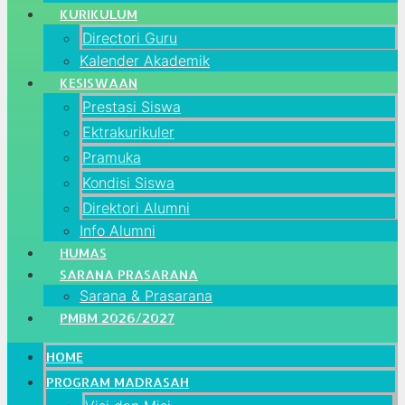
KURIKULUM
Directori Guru
Kalender Akademik
KESISWAAN
Prestasi Siswa
Ektrakurikuler
Pramuka
Kondisi Siswa
Direktori Alumni
Info Alumni
HUMAS
SARANA PRASARANA
Sarana & Prasarana
PMBM 2026/2027
HOME
PROGRAM MADRASAH