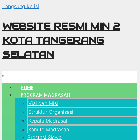
Langsung ke isi
WEBSITE RESMI MIN 2
KOTA TANGERANG
SELATAN
HOME
PROGRAM MADRASAH
Visi dan Misi
Struktur Organisasi
Kepala Madrasah
Komite Madrasah
Prestasi Siswa