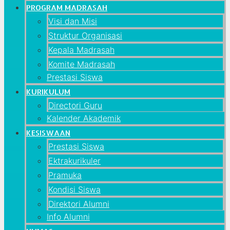
PROGRAM MADRASAH
Visi dan Misi
Struktur Organisasi
Kepala Madrasah
Komite Madrasah
Prestasi Siswa
KURIKULUM
Directori Guru
Kalender Akademik
KESISWAAN
Prestasi Siswa
Ektrakurikuler
Pramuka
Kondisi Siswa
Direktori Alumni
Info Alumni