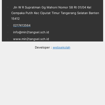
Jln W R Supratman Gg Mahoni Nomor 58 Rt 01/04 Kel
Cempaka Putih Kec Ciputat Timur Tangerang Selatan Banten
15412
0217413564
info@min2tangsel.sch.id
www.min2tangsel.sch.id
Developer :
websekolah