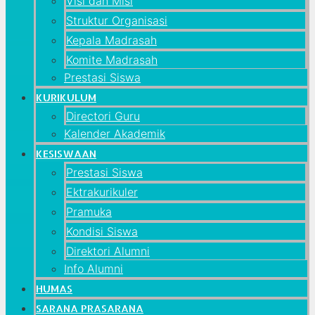
Visi dan Misi
Struktur Organisasi
Kepala Madrasah
Komite Madrasah
Prestasi Siswa
KURIKULUM
Directori Guru
Kalender Akademik
KESISWAAN
Prestasi Siswa
Ektrakurikuler
Pramuka
Kondisi Siswa
Direktori Alumni
Info Alumni
HUMAS
SARANA PRASARANA