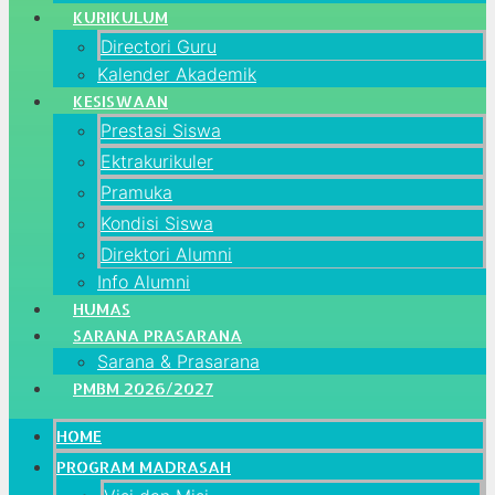
KURIKULUM
Directori Guru
Kalender Akademik
KESISWAAN
Prestasi Siswa
Ektrakurikuler
Pramuka
Kondisi Siswa
Direktori Alumni
Info Alumni
HUMAS
SARANA PRASARANA
Sarana & Prasarana
PMBM 2026/2027
HOME
PROGRAM MADRASAH