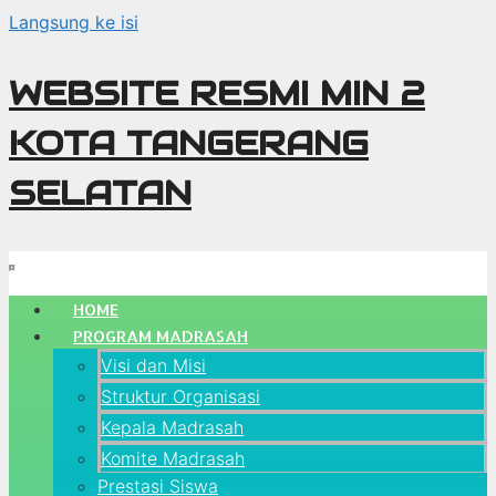
Langsung ke isi
WEBSITE RESMI MIN 2
KOTA TANGERANG
SELATAN
HOME
PROGRAM MADRASAH
Visi dan Misi
Struktur Organisasi
Kepala Madrasah
Komite Madrasah
Prestasi Siswa